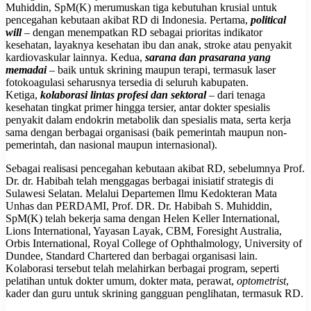
Muhiddin, SpM(K) merumuskan tiga kebutuhan krusial untuk
pencegahan kebutaan akibat RD di Indonesia. Pertama,
political
will
– dengan menempatkan RD sebagai prioritas indikator
kesehatan, layaknya kesehatan ibu dan anak, stroke atau penyakit
kardiovaskular lainnya. Kedua,
sarana dan prasarana yang
memadai
– baik untuk skrining maupun terapi, termasuk laser
fotokoagulasi seharusnya tersedia di seluruh kabupaten.
Ketiga,
kolaborasi lintas profesi dan sektoral
– dari tenaga
kesehatan tingkat primer hingga tersier, antar dokter spesialis
penyakit dalam endokrin metabolik dan spesialis mata, serta kerja
sama dengan berbagai organisasi (baik pemerintah maupun non-
pemerintah, dan nasional maupun internasional).
Sebagai realisasi pencegahan kebutaan akibat RD, sebelumnya Prof.
Dr. dr. Habibah telah menggagas berbagai inisiatif strategis di
Sulawesi Selatan. Melalui Departemen Ilmu Kedokteran Mata
Unhas dan PERDAMI, Prof. DR. Dr. Habibah S. Muhiddin,
SpM(K) telah bekerja sama dengan Helen Keller International,
Lions International, Yayasan Layak, CBM, Foresight Australia,
Orbis International, Royal College of Ophthalmology, University of
Dundee, Standard Chartered dan berbagai organisasi lain.
Kolaborasi tersebut telah melahirkan berbagai program, seperti
pelatihan untuk dokter umum, dokter mata, perawat,
optometrist
,
kader dan guru untuk skrining gangguan penglihatan, termasuk RD.