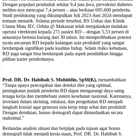
Dengan populasi penduduk sekitar 9,4 juta jiwa, prevalensi diabetes
melitus-nya mencapai 7,4 persen – atau berkisar 695.600 penderita.
Studi pendukung yang dikumpulkan Juli 2023-Juni 2024 mendapati
temuan menarik. Selama periode tersebut, RS Unhas dan Klinik
Utama Mata JEC Orbita @ Makassar telah menjalankan tindakan
operasi vitrektomi kepada 271 pasien RD – dengan 5,53 persen di
antaranya berusia kurang dari 30 tahun. Ini memperlihatkan potensi
nyata ancaman RD kepada kalangan usia produktif yang sangat
berdampak signifikan pada kualitas hidup. Selain risiko kebutaan,
RD juga sangat bisa berdampak pada aspek pendidikan hingga
pilihan karier penderitanya.
Prof. DR. Dr. Habibah S. Muhiddin, SpM(K),
menambahkan
“Tanpa upaya pencegahan dan deteksi dini yang optimal,
peningkatan jumlah penderita RD dapat mengurangi daya saing
tenaga kerja dan membebani sistem kesehatan nasional. Karenanya,
investasi dalam skrining, edukasi, dan pengobatan RD menjadi
langkah krusial agar generasi usia kerja tetap sehat dan produktif.
Dengan demikian, bonus demografi dapat dimanfaatkan secara
maksimal.”
Berlandas analisis situasi dan berpijak pada tujuan agar bonus
demografi tidak menjadi kesia-siaan, Prof. DR. Dr. Habibah S.