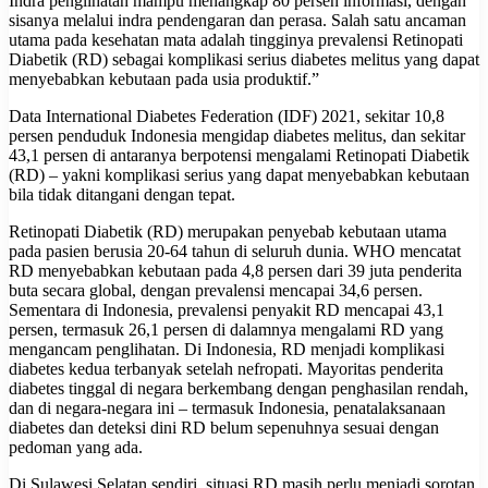
Indra penglihatan mampu menangkap 80 persen informasi, dengan
sisanya melalui indra pendengaran dan perasa. Salah satu ancaman
utama pada kesehatan mata adalah tingginya prevalensi Retinopati
Diabetik (RD) sebagai komplikasi serius diabetes melitus yang dapat
menyebabkan kebutaan pada usia produktif.”
Data International Diabetes Federation (IDF) 2021, sekitar 10,8
persen penduduk Indonesia mengidap diabetes melitus, dan sekitar
43,1 persen di antaranya berpotensi mengalami Retinopati Diabetik
(RD) – yakni komplikasi serius yang dapat menyebabkan kebutaan
bila tidak ditangani dengan tepat.
Retinopati Diabetik (RD) merupakan penyebab kebutaan utama
pada pasien berusia 20-64 tahun di seluruh dunia. WHO mencatat
RD menyebabkan kebutaan pada 4,8 persen dari 39 juta penderita
buta secara global, dengan prevalensi mencapai 34,6 persen.
Sementara di Indonesia, prevalensi penyakit RD mencapai 43,1
persen, termasuk 26,1 persen di dalamnya mengalami RD yang
mengancam penglihatan. Di Indonesia, RD menjadi komplikasi
diabetes kedua terbanyak setelah nefropati. Mayoritas penderita
diabetes tinggal di negara berkembang dengan penghasilan rendah,
dan di negara-negara ini – termasuk Indonesia, penatalaksanaan
diabetes dan deteksi dini RD belum sepenuhnya sesuai dengan
pedoman yang ada.
Di Sulawesi Selatan sendiri, situasi RD masih perlu menjadi sorotan.