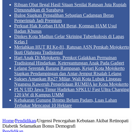
Ribuan Obat Ilegal Hasil Sitaan Senilai Ratusan Juta Rupiah
Dimusnahkan di Surabaya
Bulog Siapkan Pengalihan Sebagian Cadangan Beras
Pemerintah Jadi Premium
Perkuat Hak Korban HAM Berat, Komnas HAM Usul
Badan Khusus
Dinkes Kota Madiun Gelar Skrining Tuberkulosis di Lapas
Kelas I
Meriahkan HUT RI Ke-81, Ratusan ASN Pemkab Mojokerto
Ikuti Olahraga Tradisional
Hari Anak Di Mojokerto, Pemkot Galakkan Permainan
Tradisional Hindarkan Ketergantungan Anak Pada Gadget
Lelang Serentak Barang Rampasan, Kejari Kota Mojokerto
Siapkan Pendampingan dan Antar-Jemput Risalah Lelang
Sukses Amankan Rp27 Miliar, Wali Kota Lubuk Linggau
Ngangsu Kaweruh Pengelolaan RUMIJA ke Kota Mojokerto
PLN UID Jawa Timur Hadirkan SPKLU Fast Ultra Charging
120 kW di Kampus UMM
Kebakaran Gunung Bromo Belum Padam, Luas Lahan
Terbakar Mencapai 10 Hektare
Home
/
Pendidikan
/
Urgensi Pencegahan Kebutaan Akibat Retinopati
Diabetik Selamatkan Bonus Demografi
Pendidikan