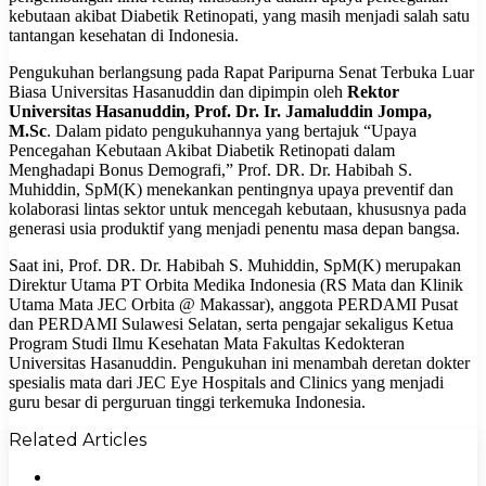
kebutaan akibat Diabetik Retinopati, yang masih menjadi salah satu
tantangan kesehatan di Indonesia.
Pengukuhan berlangsung pada Rapat Paripurna Senat Terbuka Luar
Biasa Universitas Hasanuddin dan dipimpin oleh
Rektor
Universitas Hasanuddin, Prof. Dr. Ir. Jamaluddin Jompa,
M.Sc
. Dalam pidato pengukuhannya yang bertajuk “Upaya
Pencegahan Kebutaan Akibat Diabetik Retinopati dalam
Menghadapi Bonus Demografi,” Prof. DR. Dr. Habibah S.
Muhiddin, SpM(K) menekankan pentingnya upaya preventif dan
kolaborasi lintas sektor untuk mencegah kebutaan, khususnya pada
generasi usia produktif yang menjadi penentu masa depan bangsa.
Saat ini, Prof. DR. Dr. Habibah S. Muhiddin, SpM(K) merupakan
Direktur Utama PT Orbita Medika Indonesia (RS Mata dan Klinik
Utama Mata JEC Orbita @ Makassar), anggota PERDAMI Pusat
dan PERDAMI Sulawesi Selatan, serta pengajar sekaligus Ketua
Program Studi Ilmu Kesehatan Mata Fakultas Kedokteran
Universitas Hasanuddin. Pengukuhan ini menambah deretan dokter
spesialis mata dari JEC Eye Hospitals and Clinics yang menjadi
guru besar di perguruan tinggi terkemuka Indonesia.
Related Articles