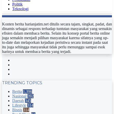
Politik
Teknologi
Konten berita harianjatim.net ditulis secara tajam, singkat, padat, dan
dinamis sebagai respons terhadap tuntutan masyarakat yang semakin
efisien dalam membaca berita. Selain itu konsep portal berita online
juga semakin menjadi pilihan masyarakat karena sifatnya yang up-
to-date dan melaporkan kejadian peristiwa secara instant pada saat
itu juga sehingga masyarakat tidak perlu menunggu sampai esok
harinya untuk membaca berita yang terjadi.
Facebook
Twitter
YouTube
Instagram
TRENDING TOPICS
Berita
1,396
Nasional
392
Daerah
345
Lifestyle
314
Bisnis
314