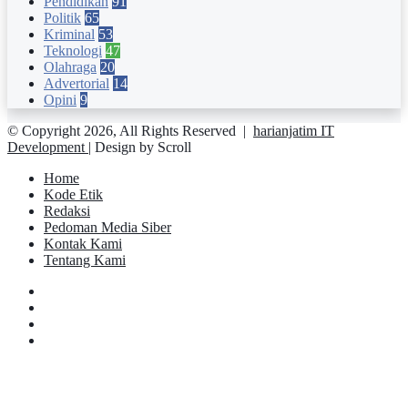
Pendidikan
91
Politik
65
Kriminal
53
Teknologi
47
Olahraga
20
Advertorial
14
Opini
9
© Copyright 2026, All Rights Reserved |
harianjatim IT
Development
| Design by Scroll
Home
Kode Etik
Redaksi
Pedoman Media Siber
Kontak Kami
Tentang Kami
Facebook
Twitter
YouTube
Instagram
Facebook
Twitter
Pinterest
Messenger
Messenger
WhatsApp
Telegram
Back
to
top