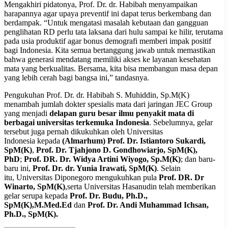
Mengakhiri pidatonya, Prof. Dr. dr. Habibah menyampaikan
harapannya agar upaya preventif ini dapat terus berkembang dan
berdampak. “Untuk mengatasi masalah kebutaan dan gangguan
penglihatan RD perlu tata laksana dari hulu sampai ke hilir, terutama
pada usia produktif agar bonus demografi memberi impak positif
bagi Indonesia. Kita semua bertanggung jawab untuk memastikan
bahwa generasi mendatang memiliki akses ke layanan kesehatan
mata yang berkualitas. Bersama, kita bisa membangun masa depan
yang lebih cerah bagi bangsa ini,” tandasnya.
Pengukuhan Prof. Dr. dr. Habibah S. Muhiddin, Sp.M(K)
menambah jumlah dokter spesialis mata dari jaringan JEC Group
yang menjadi
delapan guru besar ilmu penyakit mata di
berbagai universitas terkemuka Indonesia
. Sebelumnya, gelar
tersebut juga pernah dikukuhkan oleh Universitas
Indonesia kepada
(Almarhum) Prof. Dr. Istiantoro Sukardi,
SpM(K)
,
Prof. Dr. Tjahjono D. Gondhowiarjo, SpM(K),
PhD
;
Prof. DR. Dr. Widya Artini Wiyogo, Sp.M(K)
; dan baru-
baru ini,
Prof. Dr. dr. Yunia Irawati, SpM(K)
. Selain
itu, Universitas Diponegoro mengukuhkan pula
Prof. DR. Dr
Winarto, SpM(K)
,serta Universitas Hasanudin telah memberikan
gelar serupa kepada
Prof. Dr. Budu, Ph.D.,
SpM(K),M.Med.Ed
dan
Prof. Dr. Andi Muhammad Ichsan,
Ph.D., SpM(K).