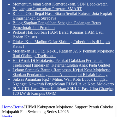
Momentum Jalan Sehat Kemerdekaan, SDN Ledokwetan
Bojonegoro Luncurkan Program SMART
Ribuan Obat Ilegal Hasil Sitaan Senilai Ratusan Juta Rupiah
Dimusnahkan di Surabaya
Bulog Siapkan Pengalihan Sebagian Cadangan Beras
Pemerintah Jadi Premium
Perkuat Hak Korban HAM Berat, Komnas HAM Usul
Badan Khusus
Dinkes Kota Madiun Gelar Skrining Tuberkulosis di Lapas
Kelas I
Meriahkan HUT RI Ke-81, Ratusan ASN Pemkab Mojokerto
Ikuti Olahraga Tradisional
Hari Anak Di Mojokerto, Pemkot Galakkan Permainan
Tradisional Hindarkan Ketergantungan Anak Pada Gadget
Lelang Serentak Barang Rampasan, Kejari Kota Mojokerto
Siapkan Pendampingan dan Antar-Jemput Risalah Lelang
Sukses Amankan Rp27 Miliar, Wali Kota Lubuk Linggau
Ngangsu Kaweruh Pengelolaan RUMIJA ke Kota Mojokerto
PLN UID Jawa Timur Hadirkan SPKLU Fast Ultra Charging
120 kW di Kampus UMM
Home
/
Berita
/
HIPMI Kabupaten Mojokerto Support Penuh Cokelat
Mojopahit Fun Swimming Series I-2025
Berita