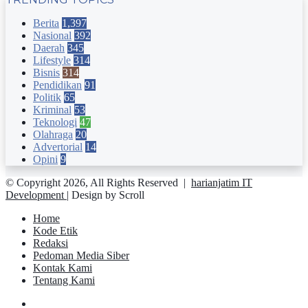
Berita
1,397
Nasional
392
Daerah
345
Lifestyle
314
Bisnis
314
Pendidikan
91
Politik
65
Kriminal
53
Teknologi
47
Olahraga
20
Advertorial
14
Opini
9
© Copyright 2026, All Rights Reserved |
harianjatim IT
Development
| Design by Scroll
Home
Kode Etik
Redaksi
Pedoman Media Siber
Kontak Kami
Tentang Kami
Facebook