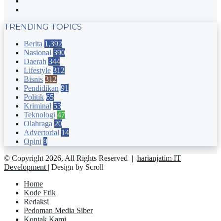
YouTube
Instagram
TRENDING TOPICS
Berita
1,392
Nasional
390
Daerah
344
Lifestyle
312
Bisnis
312
Pendidikan
91
Politik
65
Kriminal
53
Teknologi
47
Olahraga
20
Advertorial
14
Opini
9
© Copyright 2026, All Rights Reserved |
harianjatim IT
Development
| Design by Scroll
Home
Kode Etik
Redaksi
Pedoman Media Siber
Kontak Kami