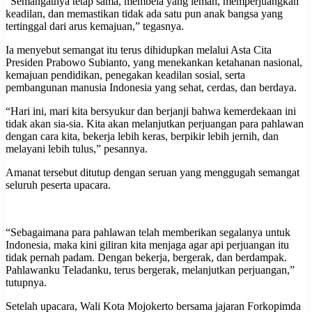
“Semangatnya tetap sama, membela yang lemah, memperjuangkan
keadilan, dan memastikan tidak ada satu pun anak bangsa yang
tertinggal dari arus kemajuan,” tegasnya.
Ia menyebut semangat itu terus dihidupkan melalui Asta Cita
Presiden Prabowo Subianto, yang menekankan ketahanan nasional,
kemajuan pendidikan, penegakan keadilan sosial, serta
pembangunan manusia Indonesia yang sehat, cerdas, dan berdaya.
“Hari ini, mari kita bersyukur dan berjanji bahwa kemerdekaan ini
tidak akan sia-sia. Kita akan melanjutkan perjuangan para pahlawan
dengan cara kita, bekerja lebih keras, berpikir lebih jernih, dan
melayani lebih tulus,” pesannya.
Amanat tersebut ditutup dengan seruan yang menggugah semangat
seluruh peserta upacara.
“Sebagaimana para pahlawan telah memberikan segalanya untuk
Indonesia, maka kini giliran kita menjaga agar api perjuangan itu
tidak pernah padam. Dengan bekerja, bergerak, dan berdampak.
Pahlawanku Teladanku, terus bergerak, melanjutkan perjuangan,”
tutupnya.
Setelah upacara, Wali Kota Mojokerto bersama jajaran Forkopimda