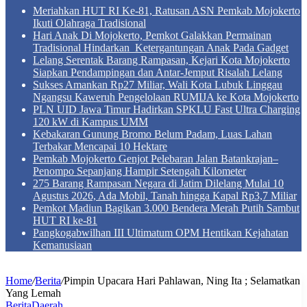
Meriahkan HUT RI Ke-81, Ratusan ASN Pemkab Mojokerto
Ikuti Olahraga Tradisional
Hari Anak Di Mojokerto, Pemkot Galakkan Permainan
Tradisional Hindarkan Ketergantungan Anak Pada Gadget
Lelang Serentak Barang Rampasan, Kejari Kota Mojokerto
Siapkan Pendampingan dan Antar-Jemput Risalah Lelang
Sukses Amankan Rp27 Miliar, Wali Kota Lubuk Linggau
Ngangsu Kaweruh Pengelolaan RUMIJA ke Kota Mojokerto
PLN UID Jawa Timur Hadirkan SPKLU Fast Ultra Charging
120 kW di Kampus UMM
Kebakaran Gunung Bromo Belum Padam, Luas Lahan
Terbakar Mencapai 10 Hektare
Pemkab Mojokerto Genjot Pelebaran Jalan Batankrajan–
Penompo Sepanjang Hampir Setengah Kilometer
275 Barang Rampasan Negara di Jatim Dilelang Mulai 10
Agustus 2026, Ada Mobil, Tanah hingga Kapal Rp3,7 Miliar
Pemkot Madiun Bagikan 3.000 Bendera Merah Putih Sambut
HUT RI ke-81
Pangkogabwilhan III Ultimatum OPM Hentikan Kejahatan
Kemanusiaan
Home
/
Berita
/
Pimpin Upacara Hari Pahlawan, Ning Ita ; Selamatkan
Yang Lemah
Berita
Daerah