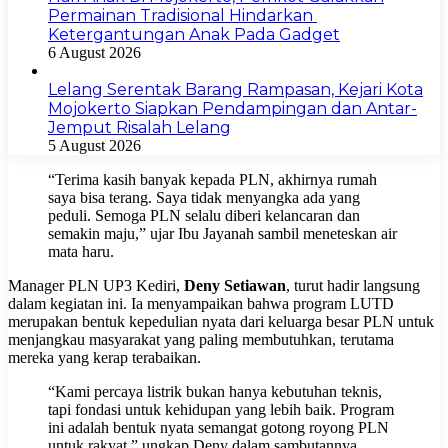
Permainan Tradisional Hindarkan
Ketergantungan Anak Pada Gadget
6 August 2026
Lelang Serentak Barang Rampasan, Kejari Kota
Mojokerto Siapkan Pendampingan dan Antar-
Jemput Risalah Lelang
5 August 2026
“Terima kasih banyak kepada PLN, akhirnya rumah
saya bisa terang. Saya tidak menyangka ada yang
peduli. Semoga PLN selalu diberi kelancaran dan
semakin maju,” ujar Ibu Jayanah sambil meneteskan air
mata haru.
Manager PLN UP3 Kediri,
Deny Setiawan
, turut hadir langsung
dalam kegiatan ini. Ia menyampaikan bahwa program LUTD
merupakan bentuk kepedulian nyata dari keluarga besar PLN untuk
menjangkau masyarakat yang paling membutuhkan, terutama
mereka yang kerap terabaikan.
“Kami percaya listrik bukan hanya kebutuhan teknis,
tapi fondasi untuk kehidupan yang lebih baik. Program
ini adalah bentuk nyata semangat gotong royong PLN
untuk rakyat,” ungkap Deny dalam sambutannya.