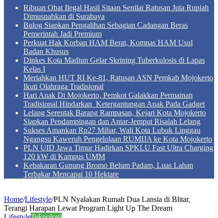
Ribuan Obat Ilegal Hasil Sitaan Senilai Ratusan Juta Rupiah
Dimusnahkan di Surabaya
Bulog Siapkan Pengalihan Sebagian Cadangan Beras
Pemerintah Jadi Premium
Perkuat Hak Korban HAM Berat, Komnas HAM Usul
Badan Khusus
Dinkes Kota Madiun Gelar Skrining Tuberkulosis di Lapas
Kelas I
Meriahkan HUT RI Ke-81, Ratusan ASN Pemkab Mojokerto
Ikuti Olahraga Tradisional
Hari Anak Di Mojokerto, Pemkot Galakkan Permainan
Tradisional Hindarkan Ketergantungan Anak Pada Gadget
Lelang Serentak Barang Rampasan, Kejari Kota Mojokerto
Siapkan Pendampingan dan Antar-Jemput Risalah Lelang
Sukses Amankan Rp27 Miliar, Wali Kota Lubuk Linggau
Ngangsu Kaweruh Pengelolaan RUMIJA ke Kota Mojokerto
PLN UID Jawa Timur Hadirkan SPKLU Fast Ultra Charging
120 kW di Kampus UMM
Kebakaran Gunung Bromo Belum Padam, Luas Lahan
Terbakar Mencapai 10 Hektare
Home
/
Lifestyle
/
PLN Nyalakan Rumah Dua Lansia di Blitar,
Terangi Harapan Lewat Program Light Up The Dream
Lifestyle
Teknologi