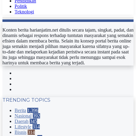
Pendidikan
Politik
Teknologi
Konten berita harianjatim.net ditulis secara tajam, singkat, padat, dan
dinamis sebagai respons terhadap tuntutan masyarakat yang semakin
efisien dalam membaca berita. Selain itu konsep portal berita online
juga semakin menjadi pilihan masyarakat karena sifatnya yang up-
to-date dan melaporkan kejadian peristiwa secara instant pada saat
itu juga sehingga masyarakat tidak perlu menunggu sampai esok
harinya untuk membaca berita yang terjadi.
Facebook
Twitter
YouTube
Instagram
TRENDING TOPICS
Berita
1,396
Nasional
392
Daerah
345
Lifestyle
314
Bisnis
314