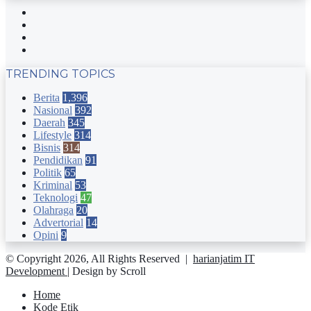
Facebook
Twitter
YouTube
Instagram
TRENDING TOPICS
Berita
1,396
Nasional
392
Daerah
345
Lifestyle
314
Bisnis
314
Pendidikan
91
Politik
65
Kriminal
53
Teknologi
47
Olahraga
20
Advertorial
14
Opini
9
© Copyright 2026, All Rights Reserved |
harianjatim IT
Development
| Design by Scroll
Home
Kode Etik