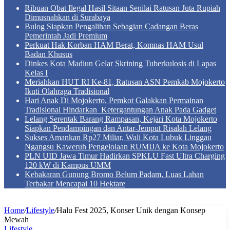
Ribuan Obat Ilegal Hasil Sitaan Senilai Ratusan Juta Rupiah
Dimusnahkan di Surabaya
Bulog Siapkan Pengalihan Sebagian Cadangan Beras
Pemerintah Jadi Premium
Perkuat Hak Korban HAM Berat, Komnas HAM Usul
Badan Khusus
Dinkes Kota Madiun Gelar Skrining Tuberkulosis di Lapas
Kelas I
Meriahkan HUT RI Ke-81, Ratusan ASN Pemkab Mojokerto
Ikuti Olahraga Tradisional
Hari Anak Di Mojokerto, Pemkot Galakkan Permainan
Tradisional Hindarkan Ketergantungan Anak Pada Gadget
Lelang Serentak Barang Rampasan, Kejari Kota Mojokerto
Siapkan Pendampingan dan Antar-Jemput Risalah Lelang
Sukses Amankan Rp27 Miliar, Wali Kota Lubuk Linggau
Ngangsu Kaweruh Pengelolaan RUMIJA ke Kota Mojokerto
PLN UID Jawa Timur Hadirkan SPKLU Fast Ultra Charging
120 kW di Kampus UMM
Kebakaran Gunung Bromo Belum Padam, Luas Lahan
Terbakar Mencapai 10 Hektare
Home
/
Lifestyle
/
Halu Fest 2025, Konser Unik dengan Konsep
Mewah
Lifestyle