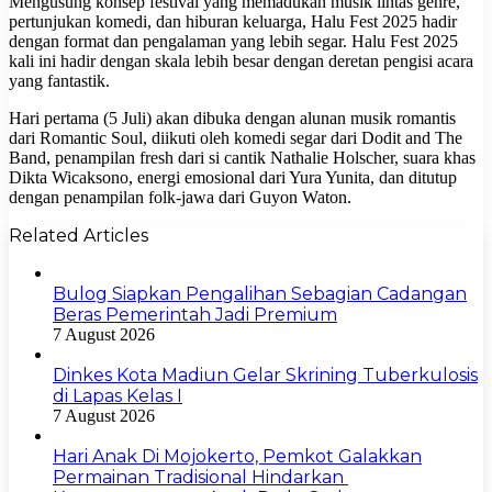
Mengusung konsep festival yang memadukan musik lintas genre,
pertunjukan komedi, dan hiburan keluarga, Halu Fest 2025 hadir
dengan format dan pengalaman yang lebih segar. Halu Fest 2025
kali ini hadir dengan skala lebih besar dengan deretan pengisi acara
yang fantastik.
Hari pertama (5 Juli) akan dibuka dengan alunan musik romantis
dari Romantic Soul, diikuti oleh komedi segar dari Dodit and The
Band, penampilan fresh dari si cantik Nathalie Holscher, suara khas
Dikta Wicaksono, energi emosional dari Yura Yunita, dan ditutup
dengan penampilan folk-jawa dari Guyon Waton.
Related Articles
Bulog Siapkan Pengalihan Sebagian Cadangan
Beras Pemerintah Jadi Premium
7 August 2026
Dinkes Kota Madiun Gelar Skrining Tuberkulosis
di Lapas Kelas I
7 August 2026
Hari Anak Di Mojokerto, Pemkot Galakkan
Permainan Tradisional Hindarkan