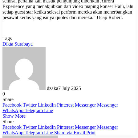
semisal pertama kali masuk pengunjung diberikan Aurora
Experience yang menakjubkan dari video maping konser Halu, lalu
setiap guest star ketika selesai perform mereka akan menerbangkan
pesawat kertas yang isinya quotes dari mereka.” Ucap Robert.
Tags
Dikta
Surabaya
dzaka
7 July 2025
0
Share
Facebook
Twitter
LinkedIn
Pinterest
Messenger
Messenger
WhatsApp
Telegram
Line
Show More
Share
Facebook
Twitter
LinkedIn
Pinterest
Messenger
Messenger
WhatsApp
Telegram
Line
Share via Email
Print