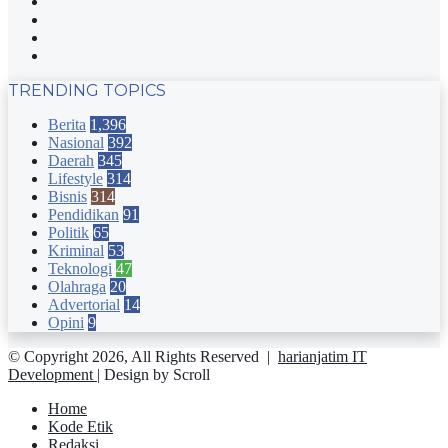
Facebook
Twitter
YouTube
Instagram
TRENDING TOPICS
Berita
1,396
Nasional
392
Daerah
345
Lifestyle
314
Bisnis
314
Pendidikan
91
Politik
65
Kriminal
53
Teknologi
47
Olahraga
20
Advertorial
14
Opini
9
© Copyright 2026, All Rights Reserved |
harianjatim IT
Development
| Design by Scroll
Home
Kode Etik
Redaksi