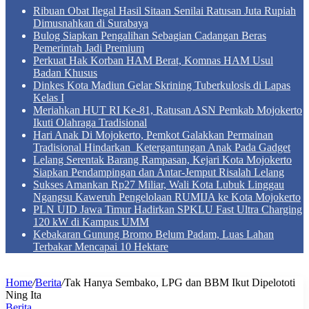
Ribuan Obat Ilegal Hasil Sitaan Senilai Ratusan Juta Rupiah
Dimusnahkan di Surabaya
Bulog Siapkan Pengalihan Sebagian Cadangan Beras
Pemerintah Jadi Premium
Perkuat Hak Korban HAM Berat, Komnas HAM Usul
Badan Khusus
Dinkes Kota Madiun Gelar Skrining Tuberkulosis di Lapas
Kelas I
Meriahkan HUT RI Ke-81, Ratusan ASN Pemkab Mojokerto
Ikuti Olahraga Tradisional
Hari Anak Di Mojokerto, Pemkot Galakkan Permainan
Tradisional Hindarkan Ketergantungan Anak Pada Gadget
Lelang Serentak Barang Rampasan, Kejari Kota Mojokerto
Siapkan Pendampingan dan Antar-Jemput Risalah Lelang
Sukses Amankan Rp27 Miliar, Wali Kota Lubuk Linggau
Ngangsu Kaweruh Pengelolaan RUMIJA ke Kota Mojokerto
PLN UID Jawa Timur Hadirkan SPKLU Fast Ultra Charging
120 kW di Kampus UMM
Kebakaran Gunung Bromo Belum Padam, Luas Lahan
Terbakar Mencapai 10 Hektare
Home
/
Berita
/
Tak Hanya Sembako, LPG dan BBM Ikut Dipelototi
Ning Ita
Berita