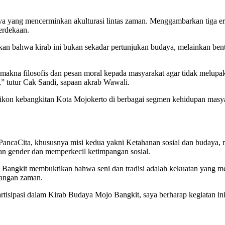
ya yang mencerminkan akulturasi lintas zaman. Menggambarkan tiga er
erdekaan.
 bahwa kirab ini bukan sekadar pertunjukan budaya, melainkan bentuk
akna filosofis dan pesan moral kepada masyarakat agar tidak melupaka
” tutur Cak Sandi, sapaan akrab Wawali.
ikon kebangkitan Kota Mojokerto di berbagai segmen kehidupan masyara
PancaCita, khususnya misi kedua yakni Ketahanan sosial dan budaya, 
an gender dan memperkecil ketimpangan sosial.
Bangkit membuktikan bahwa seni dan tradisi adalah kekuatan yang me
tangan zaman.
artisipasi dalam Kirab Budaya Mojo Bangkit, saya berharap kegiatan in