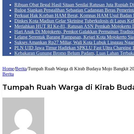
Ribuan Obat Ilegal Hasil Sitaan Senilai Ratusan Juta Rupiah 
Bulog Siapkan Pengalihan Sebagian Cadangan Beras Pemerint
Perkuat Hak Korban HAM Berat, Komnas HAM Usul Badan 
Dinkes Kota Madiun Gelar Skrining Tuberkulosis di Lapas Kel
Meriahkan HUT RI Ke-81, Ratusan ASN Pemkab Mojokerto Iku
Hari Anak Di Mojokerto, Pemkot Galakkan Permainan Tradis
Lelang Serentak Barang Rampasan, Kejari Kota Mojokerto Si
Sukses Amankan Rp27 Miliar, Wali Kota Lubuk Linggau Nga
PLN UID Jawa Timur Hadirkan SPKLU Fast Ultra Chargin
Kebakaran Gunung Bromo Belum Padam, Luas Lahan Terbaka
Home
/
Berita
/
Tumpah Ruah Warga di Kirab Budaya Mojo Bangkit 2
Berita
Tumpah Ruah Warga di Kirab Buda