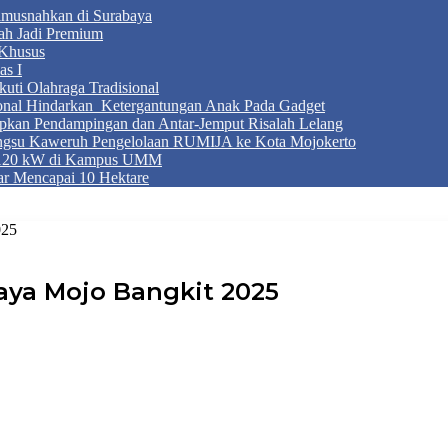
Dimusnahkan di Surabaya
ah Jadi Premium
Khusus
as I
ti Olahraga Tradisional
ional Hindarkan Ketergantungan Anak Pada Gadget
apkan Pendampingan dan Antar-Jemput Risalah Lelang
ngsu Kaweruh Pengelolaan RUMIJA ke Kota Mojokerto
g 120 kW di Kampus UMM
r Mencapai 10 Hektare
025
ya Mojo Bangkit 2025