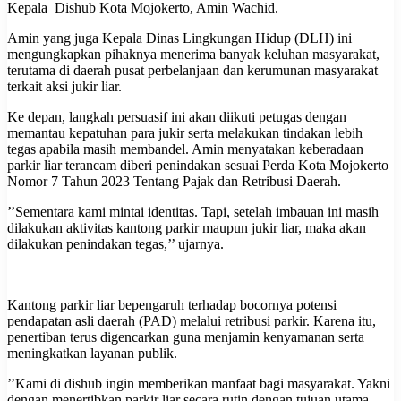
Kepala Dishub Kota Mojokerto, Amin Wachid.
Amin yang juga Kepala Dinas Lingkungan Hidup (DLH) ini
mengungkapkan pihaknya menerima banyak keluhan masyarakat,
terutama di daerah pusat perbelanjaan dan kerumunan masyarakat
terkait aksi jukir liar.
Ke depan, langkah persuasif ini akan diikuti petugas dengan
memantau kepatuhan para jukir serta melakukan tindakan lebih
tegas apabila masih membandel. Amin menyatakan keberadaan
parkir liar terancam diberi penindakan sesuai Perda Kota Mojokerto
Nomor 7 Tahun 2023 Tentang Pajak dan Retribusi Daerah.
’’Sementara kami mintai identitas. Tapi, setelah imbauan ini masih
dilakukan aktivitas kantong parkir maupun jukir liar, maka akan
dilakukan penindakan tegas,’’ ujarnya.
Kantong parkir liar bepengaruh terhadap bocornya potensi
pendapatan asli daerah (PAD) melalui retribusi parkir. Karena itu,
penertiban terus digencarkan guna menjamin kenyamanan serta
meningkatkan layanan publik.
’’Kami di dishub ingin memberikan manfaat bagi masyarakat. Yakni
dengan menertibkan parkir liar secara rutin dengan tujuan utama