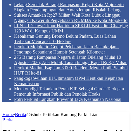
Lelang Serentak Barang Rampasan, Kejari Kota Mojokerto
Siapkan Pendampingan dan Antar-Jemput Risalah Lelang
Sukses Amankan Rp27 Miliar, Wali Kota Lubuk Linggau
Ngangsu Kaweruh Pengelolaan RUMIJA ke Kota Mojokerto
PLN UID Jawa Timur Hadirkan SPKLU Fast Ultra Charging
120 kW di Kampus UMM
Kebakaran Gunung Bromo Belum Padam, Luas Lahan
Terbakar Mencapai 10 Hektare
Pemkab Mojokerto Genjot Pelebaran Jalan Batankrajan–
Penompo Sepanjang Hampir Setengah Kilometer
275 Barang Rampasan Negara di Jatim Dilelang Mulai 10
Agustus 2026, Ada Mobil, Tanah hingga Kapal Rp3,7 Miliar
Pemkot Madiun Bagikan 3.000 Bendera Merah Putih Sambut
HUT RI ke-81
Pangkogabwilhan III Ultimatum OPM Hentikan Kejahatan
Kemanusiaan
Menkomdigi Tekankan Peran KIP Sebagai Garda Terdepan
Pemenuh Informasi Publik dan Penolak Hoaks
Polri Perkuat Langkah Preventif Jaga Keamanan Nasional
Home
/
Berita
/
Dishub Tertibkan Kantong Parkir Liar
Berita