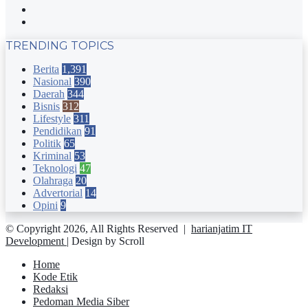
YouTube
Instagram
TRENDING TOPICS
Berita
1,391
Nasional
390
Daerah
344
Bisnis
312
Lifestyle
311
Pendidikan
91
Politik
65
Kriminal
53
Teknologi
47
Olahraga
20
Advertorial
14
Opini
9
© Copyright 2026, All Rights Reserved |
harianjatim IT
Development
| Design by Scroll
Home
Kode Etik
Redaksi
Pedoman Media Siber