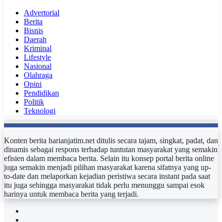
Advertorial
Berita
Bisnis
Daerah
Kriminal
Lifestyle
Nasional
Olahraga
Opini
Pendidikan
Politik
Teknologi
Konten berita harianjatim.net ditulis secara tajam, singkat, padat, dan
dinamis sebagai respons terhadap tuntutan masyarakat yang semakin
efisien dalam membaca berita. Selain itu konsep portal berita online
juga semakin menjadi pilihan masyarakat karena sifatnya yang up-
to-date dan melaporkan kejadian peristiwa secara instant pada saat
itu juga sehingga masyarakat tidak perlu menunggu sampai esok
harinya untuk membaca berita yang terjadi.
Facebook
Twitter