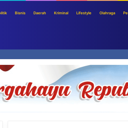
litik
Bisnis
Daerah
Kriminal
Lifestyle
Olahraga
Pe
an Tradisional Hindarkan Ketergantungan Anak Pada Gadget