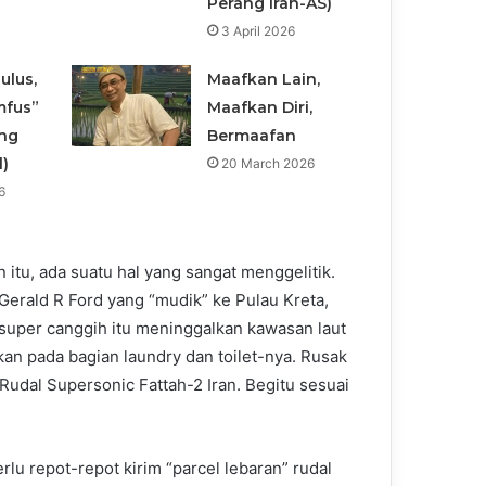
Perang Iran-AS)
3 April 2026
ulus,
Maafkan Lain,
mfus”
Maafkan Diri,
ang
Bermaafan
l)
20 March 2026
6
 itu, ada suatu hal yang sangat menggelitik.
Gerald R Ford yang “mudik” ke Pulau Kreta,
 super canggih itu meninggalkan kawasan laut
an pada bagian laundry dan toilet-nya. Rusak
 Rudal Supersonic Fattah-2 Iran. Begitu sesuai
perlu repot-repot kirim “parcel lebaran” rudal