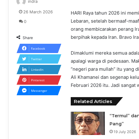
indra
26 March 2026
HARI Raya tahun 2026 ini memil
Lebaran, setelah bermaaf-maa
0
orang membicarakan perang Ir
berpihak kepada Iran. Bravo Ira
Share
Facebook
Dimaklumi mereka semua adalah
Twitter
apalagi warga di pedesaan. Ma
“negeri para mullah” itu yang d
LinkedIn
Ali Khamanei dan segenap kel
Pinterest
Februari 2026 itu. Jadi sangat 
Messenger
Related Articles
“Termul” dan
Pang”
19 July 2026