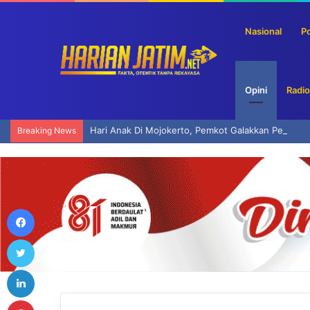
Nasional
Po
Opini
Radio
Hari Anak Di Mojokerto, Pemkot Galakkan Permain
Breaking News
Facebook
Twitter
LinkedIn
Pinterest