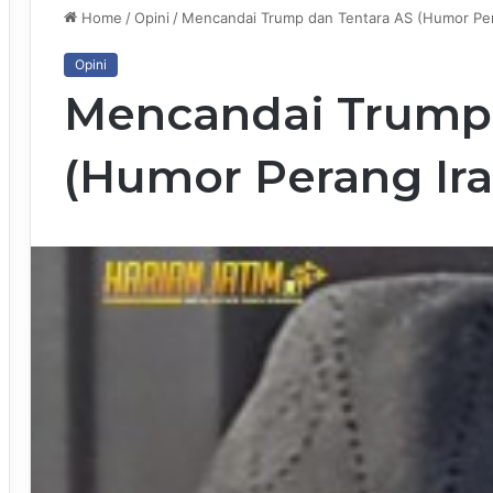
Home
/
Opini
/
Mencandai Trump dan Tentara AS (Humor Pera
Opini
Mencandai Trump 
(Humor Perang Iran