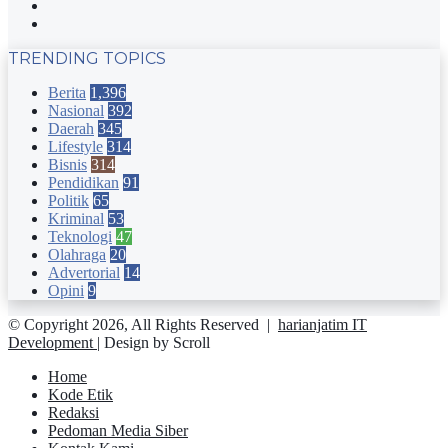
YouTube
Instagram
TRENDING TOPICS
Berita
1,396
Nasional
392
Daerah
345
Lifestyle
314
Bisnis
314
Pendidikan
91
Politik
65
Kriminal
53
Teknologi
47
Olahraga
20
Advertorial
14
Opini
9
© Copyright 2026, All Rights Reserved |
harianjatim IT
Development
| Design by Scroll
Home
Kode Etik
Redaksi
Pedoman Media Siber