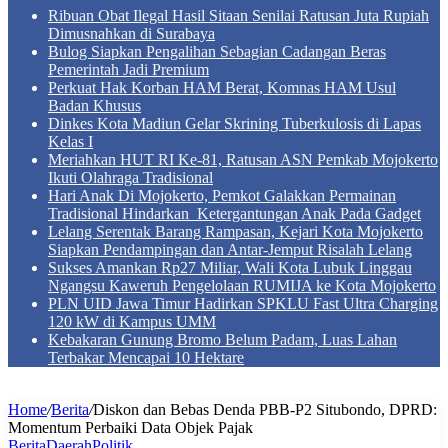
Ribuan Obat Ilegal Hasil Sitaan Senilai Ratusan Juta Rupiah
Dimusnahkan di Surabaya
Bulog Siapkan Pengalihan Sebagian Cadangan Beras
Pemerintah Jadi Premium
Perkuat Hak Korban HAM Berat, Komnas HAM Usul
Badan Khusus
Dinkes Kota Madiun Gelar Skrining Tuberkulosis di Lapas
Kelas I
Meriahkan HUT RI Ke-81, Ratusan ASN Pemkab Mojokerto
Ikuti Olahraga Tradisional
Hari Anak Di Mojokerto, Pemkot Galakkan Permainan
Tradisional Hindarkan Ketergantungan Anak Pada Gadget
Lelang Serentak Barang Rampasan, Kejari Kota Mojokerto
Siapkan Pendampingan dan Antar-Jemput Risalah Lelang
Sukses Amankan Rp27 Miliar, Wali Kota Lubuk Linggau
Ngangsu Kaweruh Pengelolaan RUMIJA ke Kota Mojokerto
PLN UID Jawa Timur Hadirkan SPKLU Fast Ultra Charging
120 kW di Kampus UMM
Kebakaran Gunung Bromo Belum Padam, Luas Lahan
Terbakar Mencapai 10 Hektare
Home
/
Berita
/
Diskon dan Bebas Denda PBB-P2 Situbondo, DPRD:
Momentum Perbaiki Data Objek Pajak
Berita
Daerah
Politik