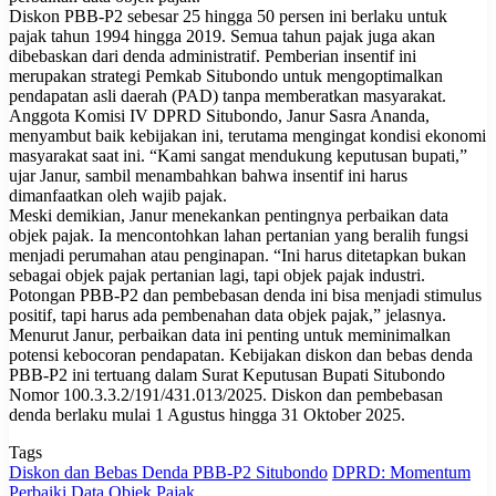
​Diskon PBB-P2 sebesar 25 hingga 50 persen ini berlaku untuk
pajak tahun 1994 hingga 2019. Semua tahun pajak juga akan
dibebaskan dari denda administratif. Pemberian insentif ini
merupakan strategi Pemkab Situbondo untuk mengoptimalkan
pendapatan asli daerah (PAD) tanpa memberatkan masyarakat.
​Anggota Komisi IV DPRD Situbondo, Janur Sasra Ananda,
menyambut baik kebijakan ini, terutama mengingat kondisi ekonomi
masyarakat saat ini. “Kami sangat mendukung keputusan bupati,”
ujar Janur, sambil menambahkan bahwa insentif ini harus
dimanfaatkan oleh wajib pajak.
​Meski demikian, Janur menekankan pentingnya perbaikan data
objek pajak. Ia mencontohkan lahan pertanian yang beralih fungsi
menjadi perumahan atau penginapan. “Ini harus ditetapkan bukan
sebagai objek pajak pertanian lagi, tapi objek pajak industri.
Potongan PBB-P2 dan pembebasan denda ini bisa menjadi stimulus
positif, tapi harus ada pembenahan data objek pajak,” jelasnya.
​Menurut Janur, perbaikan data ini penting untuk meminimalkan
potensi kebocoran pendapatan. Kebijakan diskon dan bebas denda
PBB-P2 ini tertuang dalam Surat Keputusan Bupati Situbondo
Nomor 100.3.3.2/191/431.013/2025. Diskon dan pembebasan
denda berlaku mulai 1 Agustus hingga 31 Oktober 2025.
Tags
Diskon dan Bebas Denda PBB-P2 Situbondo
DPRD: Momentum
Perbaiki Data Objek Pajak