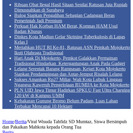
Ribuan Obat Ilegal Hasil Sitaan Senilai Ratusan Juta Rupiah
Dimusnahkan di Surabaya
Bulog Siapkan Pengalihan Sebagian Cadangan Beras
Pemerintah Jadi Premium
Perkuat Hak Korban HAM Berat, Komnas HAM Usul
Badan Khusus
Dinkes Kota Madiun Gelar Skrining Tuberkulosis di Lapas
Kelas I
Meriahkan HUT RI Ke-81, Ratusan ASN Pemkab Mojokerto
Ikuti Olahraga Tradisional
Hari Anak Di Mojokerto, Pemkot Galakkan Permainan
Tradisional Hindarkan Ketergantungan Anak Pada Gadget
Lelang Serentak Barang Rampasan, Kejari Kota Mojokerto
Siapkan Pendampingan dan Antar-Jemput Risalah Lelang
Sukses Amankan Rp27 Miliar, Wali Kota Lubuk Linggau
Ngangsu Kaweruh Pengelolaan RUMIJA ke Kota Mojokerto
PLN UID Jawa Timur Hadirkan SPKLU Fast Ultra Charging
120 kW di Kampus UMM
Kebakaran Gunung Bromo Belum Padam, Luas Lahan
Terbakar Mencapai 10 Hektare
Home
/
Berita
/
Viral Wisuda Tahfidz SD Mumtaz, Siswa Bersimpuh
dan Pakaikan Mahkota kepada Orang Tua
Berita