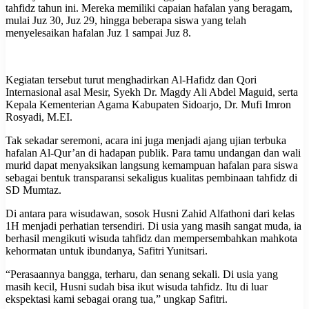
tahfidz tahun ini. Mereka memiliki capaian hafalan yang beragam,
mulai Juz 30, Juz 29, hingga beberapa siswa yang telah
menyelesaikan hafalan Juz 1 sampai Juz 8.
Kegiatan tersebut turut menghadirkan Al-Hafidz dan Qori
Internasional asal Mesir, Syekh Dr. Magdy Ali Abdel Maguid, serta
Kepala Kementerian Agama Kabupaten Sidoarjo, Dr. Mufi Imron
Rosyadi, M.EI.
Tak sekadar seremoni, acara ini juga menjadi ajang ujian terbuka
hafalan Al-Qur’an di hadapan publik. Para tamu undangan dan wali
murid dapat menyaksikan langsung kemampuan hafalan para siswa
sebagai bentuk transparansi sekaligus kualitas pembinaan tahfidz di
SD Mumtaz.
Di antara para wisudawan, sosok Husni Zahid Alfathoni dari kelas
1H menjadi perhatian tersendiri. Di usia yang masih sangat muda, ia
berhasil mengikuti wisuda tahfidz dan mempersembahkan mahkota
kehormatan untuk ibundanya, Safitri Yunitsari.
“Perasaannya bangga, terharu, dan senang sekali. Di usia yang
masih kecil, Husni sudah bisa ikut wisuda tahfidz. Itu di luar
ekspektasi kami sebagai orang tua,” ungkap Safitri.