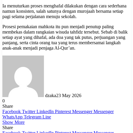
Ia menuturkan proses menghafal dilakukan dengan cara sederhana
namun konsisten, salah satunya dengan murojaah bersama setiap
pagi selama perjalanan menuju sekolah.
Prosesi pemakaian mahkota itu pun menjadi penutup paling
membekas dalam rangkaian wisuda tahfidz tersebut. Sebab di balik
setiap ayat yang dihafal, ada doa yang tak putus, perjuangan yang
panjang, serta cinta orang tua yang terus membersamai langkah
anak-anak menjadi penjaga Al-Qur’an.
dzaka
23 May 2026
0
Share
Facebook
Twitter
LinkedIn
Pinterest
Messenger
Messenger
WhatsApp
Telegram
Line
Show More
Share
Facebook
Twitter
LinkedIn
Pinterest
Messenger
Messenger