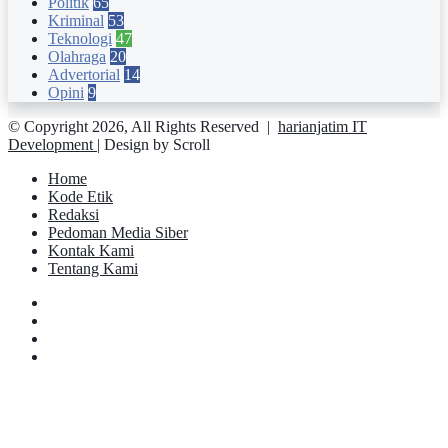
Politik
65
Kriminal
53
Teknologi
47
Olahraga
20
Advertorial
14
Opini
9
© Copyright 2026, All Rights Reserved |
harianjatim IT
Development
| Design by Scroll
Home
Kode Etik
Redaksi
Pedoman Media Siber
Kontak Kami
Tentang Kami
Facebook
Twitter
YouTube
Instagram
Facebook
Twitter
Pinterest
Messenger
Messenger
WhatsApp
Telegram
Back
to
top
button