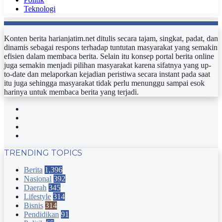
Teknologi
Konten berita harianjatim.net ditulis secara tajam, singkat, padat, dan
dinamis sebagai respons terhadap tuntutan masyarakat yang semakin
efisien dalam membaca berita. Selain itu konsep portal berita online
juga semakin menjadi pilihan masyarakat karena sifatnya yang up-
to-date dan melaporkan kejadian peristiwa secara instant pada saat
itu juga sehingga masyarakat tidak perlu menunggu sampai esok
harinya untuk membaca berita yang terjadi.
Facebook
Twitter
YouTube
Instagram
TRENDING TOPICS
Berita
1,396
Nasional
392
Daerah
345
Lifestyle
314
Bisnis
314
Pendidikan
91