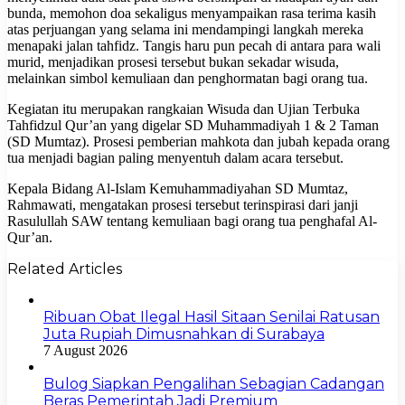
bunda, memohon doa sekaligus menyampaikan rasa terima kasih
atas perjuangan yang selama ini mendampingi langkah mereka
menapaki jalan tahfidz. Tangis haru pun pecah di antara para wali
murid, menjadikan prosesi tersebut bukan sekadar wisuda,
melainkan simbol kemuliaan dan penghormatan bagi orang tua.
Kegiatan itu merupakan rangkaian Wisuda dan Ujian Terbuka
Tahfidzul Qur’an yang digelar SD Muhammadiyah 1 & 2 Taman
(SD Mumtaz). Prosesi pemberian mahkota dan jubah kepada orang
tua menjadi bagian paling menyentuh dalam acara tersebut.
Kepala Bidang Al-Islam Kemuhammadiyahan SD Mumtaz,
Rahmawati, mengatakan prosesi tersebut terinspirasi dari janji
Rasulullah SAW tentang kemuliaan bagi orang tua penghafal Al-
Qur’an.
Related Articles
Ribuan Obat Ilegal Hasil Sitaan Senilai Ratusan
Juta Rupiah Dimusnahkan di Surabaya
7 August 2026
Bulog Siapkan Pengalihan Sebagian Cadangan
Beras Pemerintah Jadi Premium